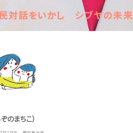
区民対話をいかし シブヤの未来
みぞのまちこ）
年7月1日生 鹿児島出身