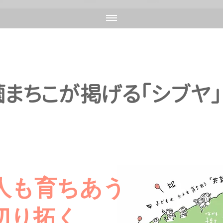
まちこが掲げる「シブヤ」
人も育ちあう
切り拓く