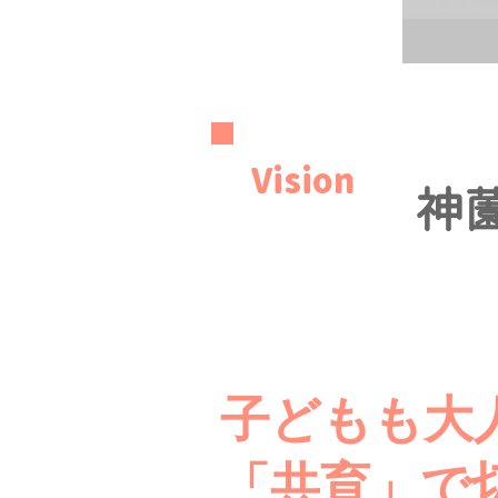
Vision
神薗
子どもも大
「共育」で