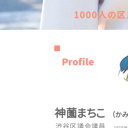
1000人の
Profile
神薗まちこ
（​か
​渋谷区議会議員
1979