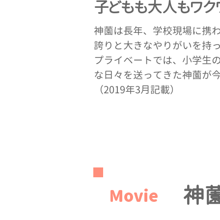
​子どもも大人もワク
神薗は⻑年、学校現場に携
誇りと大きなやりがいを持
プライベートでは、小学生
な日々を送ってきた神薗が
​（2019年3月記載）
神
Movie