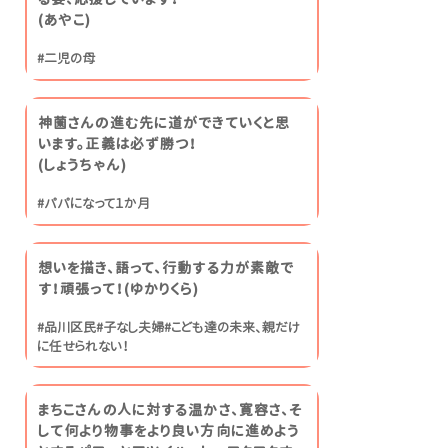
(あやこ)
#二児の母
神薗さんの進む先に道ができていくと思
います。正義は必ず勝つ！
(しょうちゃん)
#パパになって１か月
想いを描き、語って、行動する力が素敵で
す！頑張って！(ゆかりくら)
#品川区民#子なし夫婦#こども達の未来、親だけ
に任せられない！
まちこさんの人に対する温かさ、寛容さ、そ
して何より物事をより良い方向に進めよう