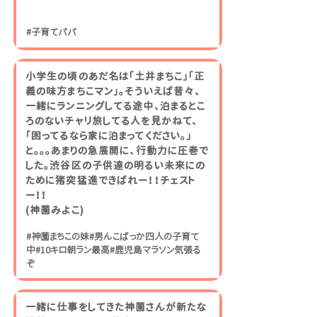
#子育てパパ
小学生の頃のあだ名は「土井まちこ」「正
義の味方まちこマン」。そういえば昔々、
一緒にランニングしてる途中、泊まるとこ
ろのないチャリ旅してる人を見かねて、
「困ってるなら家に泊まってください。」
と。。。あまりの急展開に、行動力に圧巻で
した。渋谷区の子供達の明るい未来にの
ために猪突猛進できばれー！！チェスト
ー！！
(神薗みよこ)
#神薗まちこの妹#男んこばっか四人の子育て
中#10キロ朝ラン最高#鹿児島マラソン気張る
ぞ
一緒に仕事をしてきた神薗さんが新たな