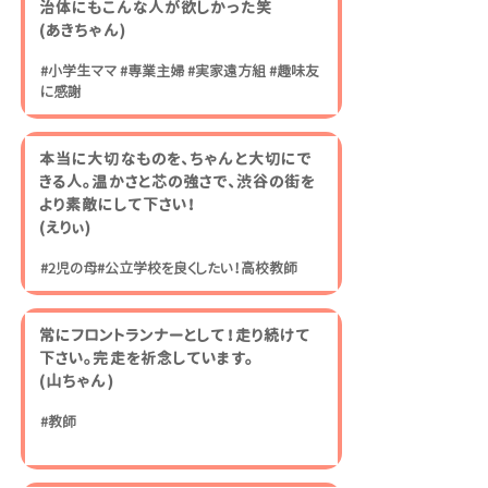
治体にもこんな人が欲しかった笑
​(あきちゃん)
#小学生ママ #専業主婦 #実家遠方組 #趣味友
に感謝
本当に大切なものを、ちゃんと大切にで
きる人。温かさと芯の強さで、渋谷の街を
より素敵にして下さい！
​(えりぃ)
#2児の母#公立学校を良くしたい！高校教師
常にフロントランナーとして！走り続けて
下さい。完走を祈念しています。
​(山ちゃん)
#教師