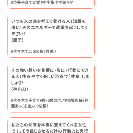
#渋谷子育て支援 #中学生小学生ママ
いつも人の為を考えて動ける人！知識も
凄い！そのエネルギーで改革を起こしてく
ださい！
​(超子)
#代々木で二児の母#共働き
その強い想いを言葉に・形に・行動にでき
る人！住みやすく楽しい渋谷で「共育」しま
しょう！
​(神山力)
#代々木で子育て9歳・6歳のパパ#現場監督#神
薗まちこを全力で応援！
私たちの未来を本当に変えてくれる女性
です。そう信じさせるだけの行動力と実行