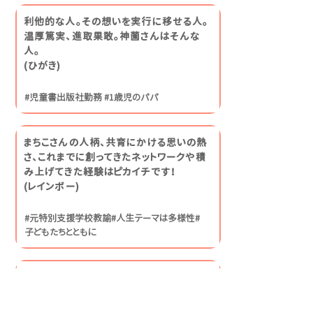
利他的な人。その想いを実行に移せる人。
温厚篤実、進取果敢。神薗さんはそんな
人。
(ひがき)
#児童書出版社勤務 #1歳児のパパ
まちこさんの人柄、共育にかける思いの熱
さ、これまでに創ってきたネットワークや積
み上げてきた経験はピカイチです！
​(レインボー)
#元特別支援学校教諭#人生テーマは多様性#
子どもたちとともに
Ms. Kamizono offers a badly-
needed fresh perspective on
Japan’s education system.