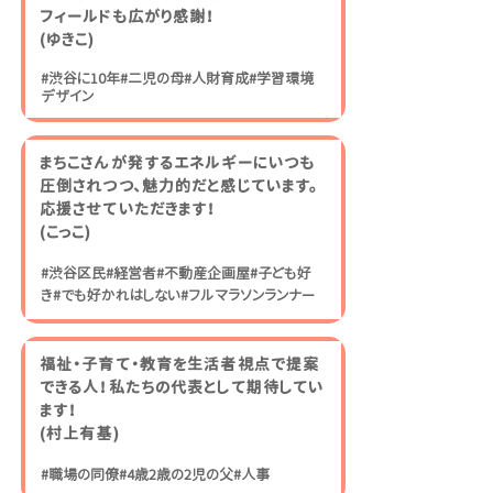
フィールドも広がり感謝！
​(ゆきこ)
#渋谷に10年#二児の母#人財育成#学習環境
デザイン
まちこさんが発するエネルギーにいつも
圧倒されつつ、魅力的だと感じています。
応援させていただきます！
​(こっこ)
#渋谷区民#経営者#不動産企画屋#子ども好
き#でも好かれはしない#フルマラソンランナー
福祉・子育て・教育を生活者視点で提案
できる人！私たちの代表として期待してい
ます！
​(村上有基)
#職場の同僚#4歳2歳の2児の父#人事