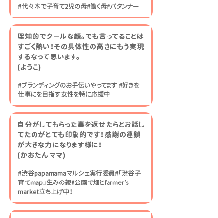
#代々木で子育て2児の母#働く母#パタンナー
理知的でクールな顔。でも言ってることは
すごく熱い！その具体性の高さにもう実現
するなって思います。
​(ようこ)
#ブランディングのお手伝いやってます #好きを
仕事にを目指す女性を特に応援中
自分がしてもらった事を返せたらとお話し
てたのがとても印象的です！感謝の連鎖
が大きな力になります様に！
​(かおたんママ)
#渋谷papamamaマルシェ実行委員#「渋谷子
育てmap」生みの親#公園で畑とfarmer’s
market立ち上げ中！