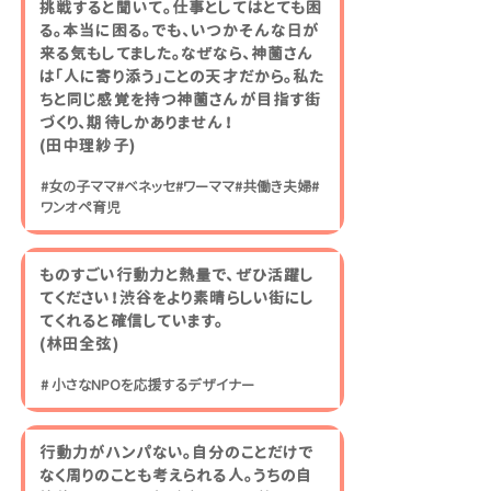
挑戦すると聞いて。仕事としてはとても困
る。本当に困る。でも、いつかそんな日が
来る気もしてました。なぜなら、神薗さん
は「人に寄り添う」ことの天才だから。私た
ちと同じ感覚を持つ神薗さんが目指す街
づくり、期待しかありません！
​(田中理紗子)
#女の子ママ#ベネッセ#ワーママ#共働き夫婦#
ワンオペ育児
ものすごい行動力と熱量で、ぜひ活躍し
てください！渋谷をより素晴らしい街にし
てくれると確信しています。
​(林田全弦)
# 小さなNPOを応援するデザイナー
行動力がハンパない。自分のことだけで
なく周りのことも考えられる人。うちの自