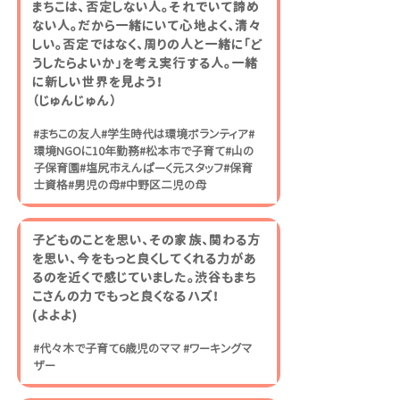
まちこは、否定しない人。それでいて諦め
ない人。だから一緒にいて心地よく、清々
しい。否定ではなく、周りの人と一緒に「ど
うしたらよいか」を考え実行する人。一緒
に新しい世界を見よう！
（じゅんじゅん）
#まちこの友人#学生時代は環境ボランティア#
環境NGOに10年勤務#松本市で子育て#山の
子保育園#塩尻市えんぱーく元スタッフ#保育
士資格#男児の母#中野区二児の母
子どものことを思い、その家族、関わる方
を思い、今をもっと良くしてくれる力があ
るのを近くで感じていました。渋谷もまち
こさんの力でもっと良くなるハズ！
(よよよ)
#代々木で子育て6歳児のママ #ワーキングマ
ザー