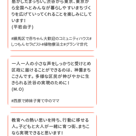
感がしたまっちい。渋谷から東京、東京か
ら全国へとみんなが暮らしやすいまちづく
りを広げていってくれることを楽しみにして
います！
(平岩由子)
#練馬区で赤ちゃん大歓迎のコミュニティハウス#
しつもんセラピスト#植物療法士#グランマ世代
一人一人の小さな声をしっかりと受けとめ
区政に届けることができるのは、 神薗まち
こさんです。 多様な区民が伸びやかに生
きられる渋谷の実現のために！
(M.O)
#西原で姉妹子育て中のママ
教育への熱い思いを持ち、行動に移せる
人。子どもと大人が一緒に育つ街、まちこ
なら実現できると思います！