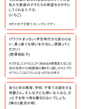
私たち普通のママたちの希望をカタチに
してくれる人です。
​(いちご)
#代々木で子育て #シングルマザー
パワフルまっちぃ！学生時代から変わらな
い、真っ直ぐな想いを大切に。頑張ってく
ださい！
​(野澤裕紀子)
#できることからとにかく始める#環境変えるには
自分自身から#転勤族の妻#引っ越しのセミプロ
#アカンことはアカンとはっきりもの申す
会うと世の教育、学校、子育ての話をする
神薗さん。そんな子ども想いな人なら、き
っと子を持つ母を裏切らないでしょう。
​(隣の2歳児の母)