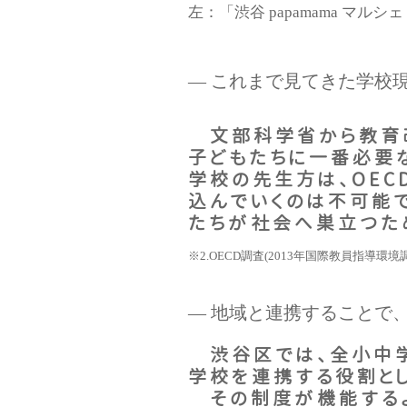
左：「渋谷 papamama マルシ
― これまで見てきた学校
文部科学省から教育改
子どもたちに一番必要
学校の先生方は、OEC
込んでいくのは不可能
たちが社会へ巣立つた
※2.OECD調査(2013年国際教員指導環境
― 地域と連携することで
渋谷区では、全小中学
学校を連携する役割と
その制度が機能するよ