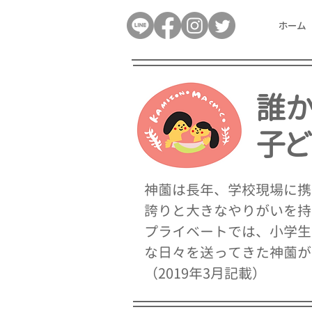
ホーム
誰か
​子
神薗は⻑年、学校現場に携
誇りと大きなやりがいを持
プライベートでは、小学生
な日々を送ってきた神薗が
​（2019年3月記載）