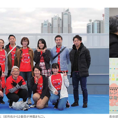
「ために」より、誰かと
もも大人もワクワクするま