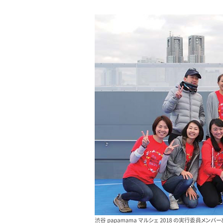
誰かの
​子ど